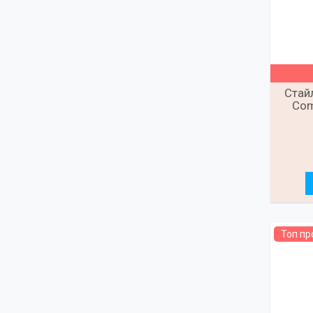
Стай
Com
Топ п