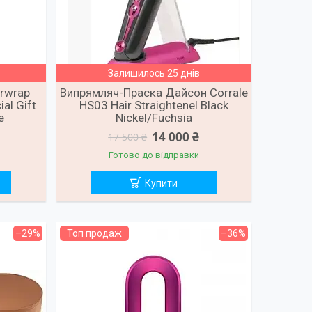
Залишилось 25 днів
rwrap
Випрямляч-Праска Дайсон Corrale
al Gift
HS03 Hair Straightenel Black
e
Nickel/Fuchsia
14 000 ₴
17 500 ₴
Готово до відправки
Купити
–29%
Топ продаж
–36%