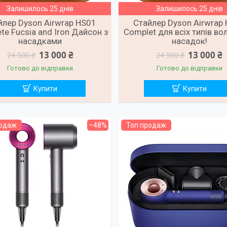
Залишилось 25 днів
Залишилось 25 днів
йлер Dyson Airwrap HS01
Стайлер Dyson Airwrap
te Fucsia and Iron Дайсон з
Complet для всіх типів во
насадками
насадок!
13 000 ₴
13 000 ₴
24 500 ₴
24 500 ₴
Готово до відправки
Готово до відправки
Купити
Купити
родаж
–48%
Топ продаж