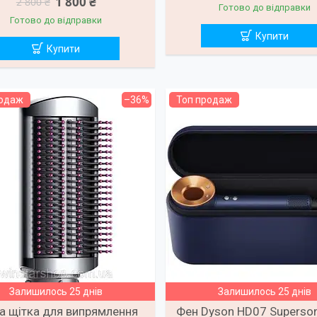
1 800 ₴
2 800 ₴
Готово до відправки
Готово до відправки
Купити
Купити
родаж
–36%
Топ продаж
Залишилось 25 днів
Залишилось 25 днів
а щітка для випрямлення
Фен Dyson HD07 Superson