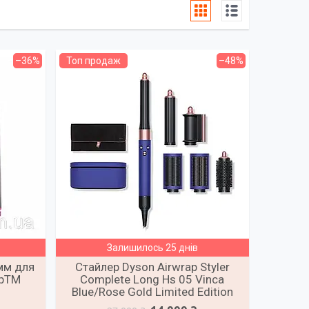
–36%
Топ продаж
–48%
Залишилось 25 днів
мм для
Cтайлер Dyson Airwrap Styler
apTM
Complete Long Hs 05 Vinca
Blue/Rose Gold Limited Edition