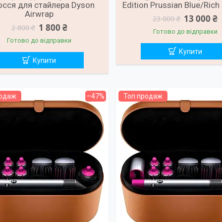
осся для стайлера Dyson
Edition Prussian Blue/Rich
Airwrap
13 000 ₴
23 000 ₴
1 800 ₴
2 800 ₴
Готово до відправки
Готово до відправки
Купити
Купити
родаж
–47%
Топ продаж