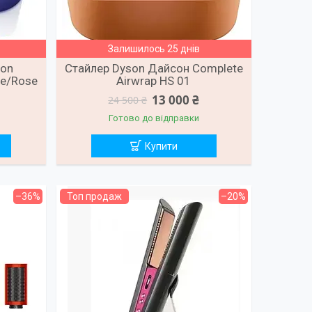
Залишилось 25 днів
son
Стайлер Dyson Дайсон Complete
ue/Rose
Airwrap HS 01
13 000 ₴
24 500 ₴
Готово до відправки
Купити
–36%
Топ продаж
–20%