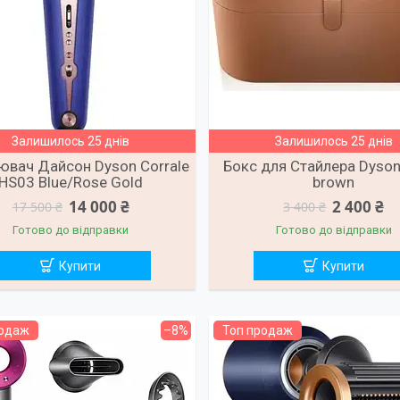
Залишилось 25 днів
Залишилось 25 днів
ювач Дайсон Dyson Corrale
Бокс для Стайлера Dyson
HS03 Blue/Rose Gold
brown
14 000 ₴
2 400 ₴
17 500 ₴
3 400 ₴
Готово до відправки
Готово до відправки
Купити
Купити
родаж
–8%
Топ продаж