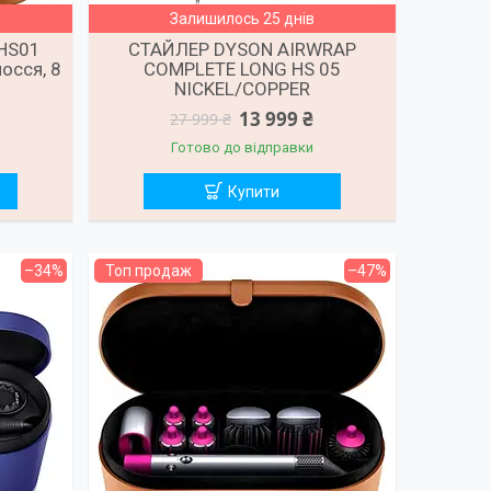
Залишилось 25 днів
 HS01
СТАЙЛЕР DYSON AIRWRAP
лосся, 8
COMPLETE LONG НS 05
NICKEL/COPPER
13 999 ₴
27 999 ₴
Готово до відправки
Купити
–34%
Топ продаж
–47%