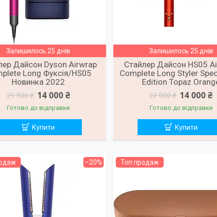
Залишилось 25 днів
Залишилось 25 днів
лер Дайсон Dyson Airwrap
Стайлер Дайсон HS05 Ai
plete Long Фуксія/HS05
Complete Long Styler Speci
Новинка 2022
Edition Topaz Orang
14 000 ₴
14 000 ₴
29 500 ₴
22 000 ₴
Готово до відправки
Готово до відправки
Купити
Купити
родаж
–20%
Топ продаж