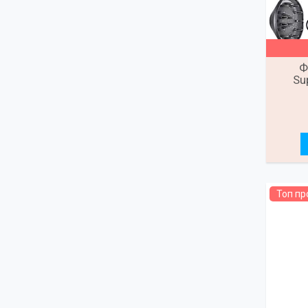
Ф
Su
Топ п