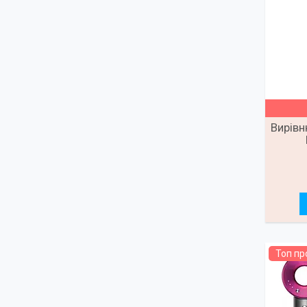
Вирівн
Топ п