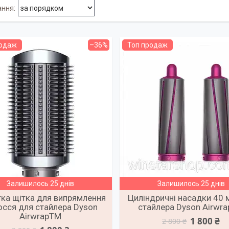
родаж
–36%
Топ продаж
Залишилось 25 днів
Залишилось 25 днів
ка щітка для випрямлення
Циліндричні насадки 40 
осся для стайлера Dyson
стайлера Dyson Airwr
AirwrapTM
1 800 ₴
2 800 ₴