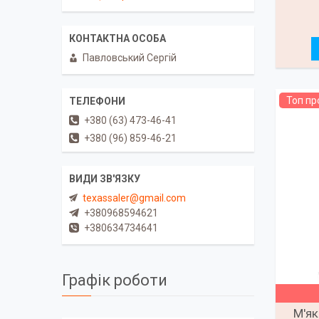
Павловський Сергій
Топ п
+380 (63) 473-46-41
+380 (96) 859-46-21
texassaler@gmail.com
+380968594621
+380634734641
Графік роботи
М'як