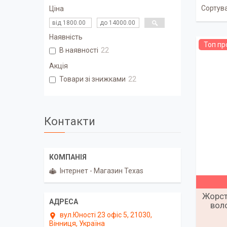
Ціна
Наявність
Топ п
В наявності
22
Акція
Товари зі знижками
22
Контакти
Інтернет - Магазин Texas
Жорст
вол
вул.Юності 23 офіс 5, 21030,
Вінниця, Україна