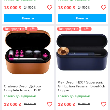
13 000
13 000
₴
₴
24 500 ₴
24 500 ₴
Купити
Купити
Топ продажів
–47%
Топ продажів
–43%
Фен Dyson HD07 Supersonic
Стайлер Dyson Дайсон
Gift Edition Prussian Blue/Rich
Complete Airwrap HS 01
Copper
Готово до відправки
Готово до відправки
13 000
13 000
₴
₴
24 500 ₴
23 000 ₴