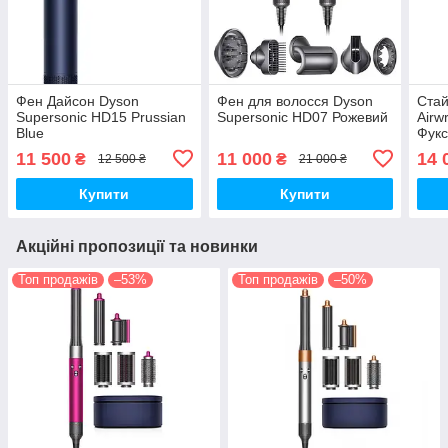
Фен Дайсон Dyson
Фен для волосся Dyson
Стай
Supersonic HD15 Prussian
Supersonic HD07 Рожевий
Airw
Blue
Фукс
11 500
11 000
14 
₴
₴
12 500 ₴
21 000 ₴
Купити
Купити
Акційні пропозиції та новинки
Топ продажів
–53%
Топ продажів
–50%