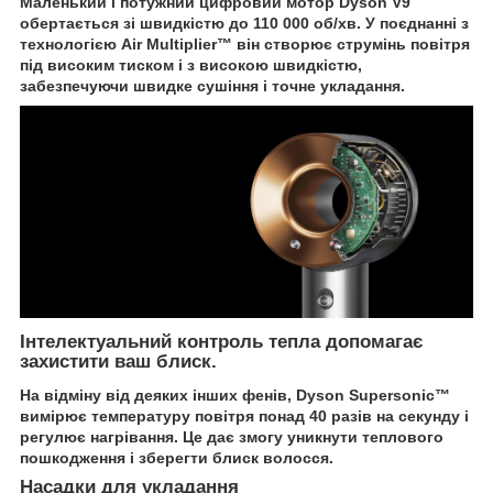
Маленький і потужний цифровий мотор Dyson V9
обертається зі швидкістю до 110 000 об/хв. У поєднанні з
технологією Air Multiplier™ він створює струмінь повітря
під високим тиском і з високою швидкістю,
забезпечуючи швидке сушіння і точне укладання.
Інтелектуальний контроль тепла допомагає
захистити ваш блиск.
На відміну від деяких інших фенів, Dyson Supersonic™
вимірює температуру повітря понад 40 разів на секунду і
регулює нагрівання. Це дає змогу уникнути теплового
пошкодження і зберегти блиск волосся.
Насадки для укладання