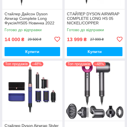
Стайлер Дайсон Dyson
СТАЙЛЕР DYSON AIRWRAP
Airwrap Complete Long
COMPLETE LONG НS 05
Фуксія/HS05 Новинка 2022
NICKEL/COPPER
Готово до відправки
Готово до відправки
14 000
13 999
₴
₴
29 500 ₴
27 999 ₴
Купити
Купити
Топ продажів
–48%
Топ продажів
–48%
Cтайлер Dyson Airwrap Styler