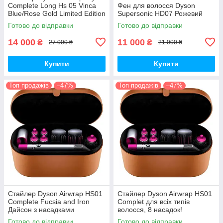
Complete Long Hs 05 Vinca
Фен для волосся Dyson
Blue/Rose Gold Limited Edition
Supersonic HD07 Рожевий
Готово до відправки
Готово до відправки
14 000
11 000
₴
₴
27 000 ₴
21 000 ₴
Купити
Купити
Топ продажів
–47%
Топ продажів
–47%
Стайлер Dyson Airwrap HS01
Стайлер Dyson Airwrap HS01
Complete Fucsia and Iron
Complet для всіх типів
Дайсон з насадками
волосся, 8 насадок!
Готово до відправки
Готово до відправки